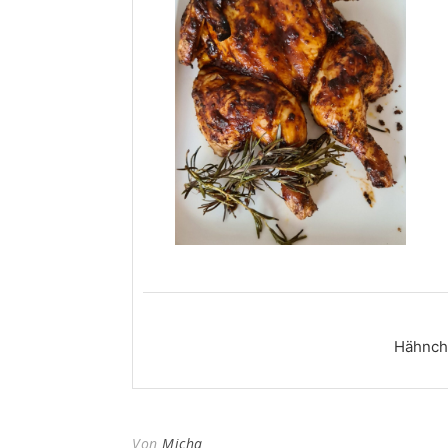
Hähnche
Von
Micha