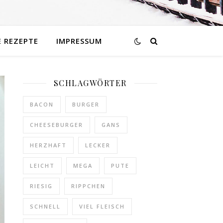
E REZEPTE
IMPRESSUM
SCHLAGWÖRTER
BACON
BURGER
CHEESEBURGER
GANS
HERZHAFT
LECKER
LEICHT
MEGA
PUTE
RIESIG
RIPPCHEN
SCHNELL
VIEL FLEISCH