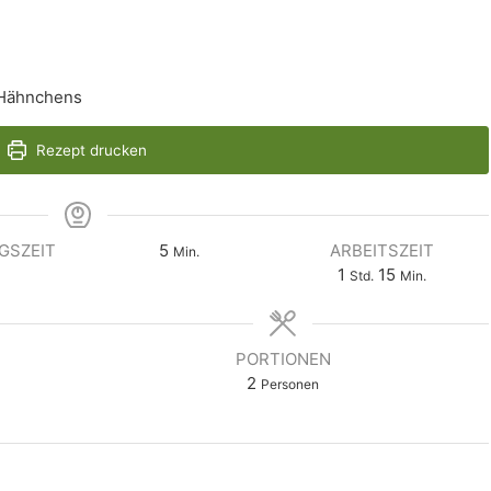
s Hähnchens
Rezept drucken
GSZEIT
5
ARBEITSZEIT
Min.
1
15
Std.
Min.
PORTIONEN
2
Personen